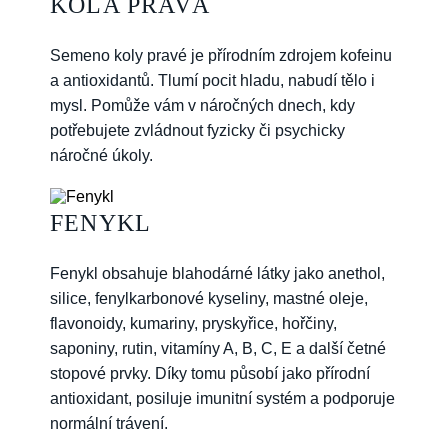
KOLA PRAVÁ
Semeno koly pravé je přírodním zdrojem kofeinu
a antioxidantů. Tlumí pocit hladu, nabudí tělo i
mysl. Pomůže vám v náročných dnech, kdy
potřebujete zvládnout fyzicky či psychicky
náročné úkoly.
FENYKL
Fenykl obsahuje blahodárné látky jako anethol,
silice, fenylkarbonové kyseliny, mastné oleje,
flavonoidy, kumariny, pryskyřice, hořčiny,
saponiny, rutin, vitamíny A, B, C, E a další četné
stopové prvky. Díky tomu působí jako přírodní
antioxidant, posiluje imunitní systém a podporuje
normální trávení.