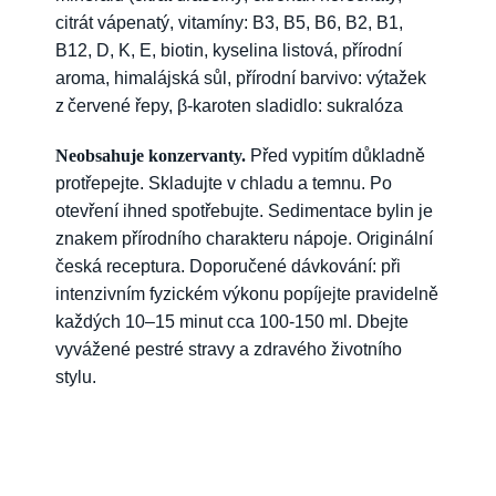
citrát vápenatý, vitamíny: B3, B5, B6, B2, B1,
B12, D, K, E, biotin, kyselina listová, přírodní
aroma, himalájská sůl, přírodní barvivo: výtažek
z červené řepy, β-karoten sladidlo: sukralóza
Neobsahuje konzervanty.
Před vypitím důkladně
protřepejte. Skladujte v chladu a temnu. Po
otevření ihned spotřebujte. Sedimentace bylin je
znakem přírodního charakteru nápoje. Originální
česká receptura. Doporučené dávkování: při
intenzivním fyzickém výkonu popíjejte pravidelně
každých 10–15 minut cca 100-150 ml. Dbejte
vyvážené pestré stravy a zdravého životního
stylu.