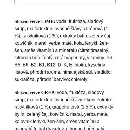
Složení verze LIME:
voda, fruktóza, sladový
sirup, maltodextrin, ovocné štávy: citrónová (4
%), rakytníková (1 %), extrakty bylin: zelený čaj,
kotvičník, maral, yerba maté, kola, fenykl, žen-
šen, směs vitamínů a minerálů (citrát draselný,
citronan hořečnatý, citrát vápenatý, vitamíny: B3,
B5, B6, B2, B1, B12, D, K, E, biotin, kyselina
listová, přírodní aroma, himalájská sůl, sladidlo:
sukralóza, přírodní barvivo: chlorofyl.
Složení verze GREP:
voda, fruktóza, sladový
sirup, maltodextrin, ovocné šťávy z koncentrátu:
rakytníková (1 %), grapefruitová (1,5 %), extrakty
bylin: zelený čaj, kotvičník, maral, yerba maté,
kolovník fenykl, žen-šen, směs vitamínů a
minerálů (citrát draselný, citronan hořečnatý,