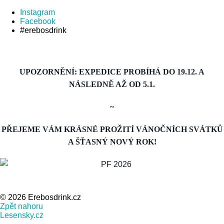
Instagram
Facebook
#erebosdrink
UPOZORNĚNÍ: EXPEDICE PROBÍHÁ DO 19.12. A
NÁSLEDNĚ AŽ OD 5.1.
~
PŘEJEME VÁM KRÁSNÉ PROŽITÍ VÁNOČNÍCH SVÁTKŮ
A ŠŤASNÝ NOVÝ ROK!
© 2026 Erebosdrink.cz
Zpět nahoru
Lesensky.cz