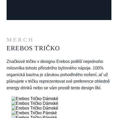
MERCH
EREBOS TRIČKO
Značkové tričko v designu Erebos potěší nejednoho
milovníka tohoto přírodního bylinného nápoje. 100%
organická bavlna je zárukou pohodlného nošení, ať už
plánujete v tričku reprezentovat své preference ohledně
energy drinků nebo se vám prostě tento design líbí.