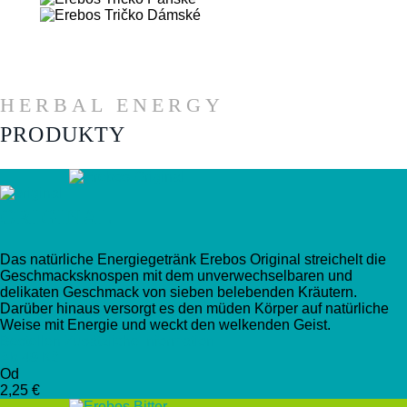
HERBAL ENERGY
PRODUKTY
ORIGINAL
Das natürliche Energiegetränk Erebos Original streichelt die
Geschmacksknospen mit dem unverwechselbaren und
delikaten Geschmack von sieben belebenden Kräutern.
Darüber hinaus versorgt es den müden Körper auf natürliche
Weise mit Energie und weckt den welkenden Geist.
Bestellen
Zusätzliche Information
Ab 49 Kč
Od
2,25 €